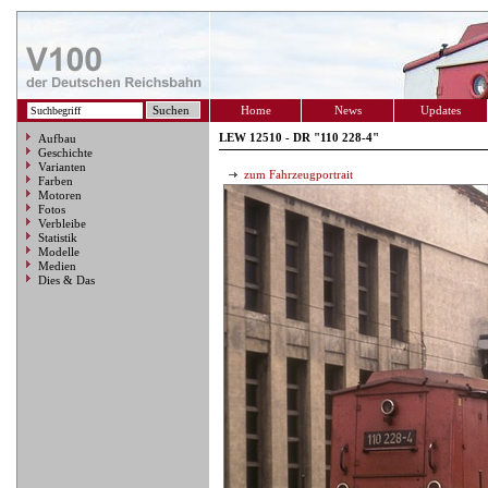
Home
News
Updates
LEW 12510 - DR "110 228-4"
Aufbau
Geschichte
Varianten
zum Fahrzeugportrait
Farben
Motoren
Fotos
Verbleibe
Statistik
Modelle
Medien
Dies & Das