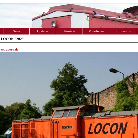
News
Updates
Kontakt
Mitarbeiter
Impressum
- LOCON "202"
zeugportrait