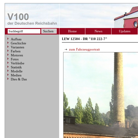
Home
News
Updates
LEW 12504 - DR "110 222-7"
Aufbau
Geschichte
Varianten
zum Fahrzeugportrait
Farben
Motoren
Fotos
Verbleibe
Statistik
Modelle
Medien
Dies & Das