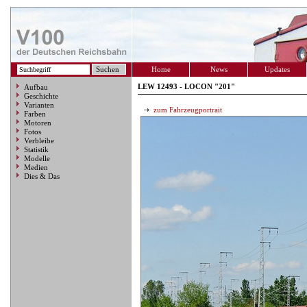
Home
News
Updates
LEW 12493 - LOCON "201"
Aufbau
Geschichte
Varianten
zum Fahrzeugportrait
Farben
Motoren
Fotos
Verbleibe
Statistik
Modelle
Medien
Dies & Das