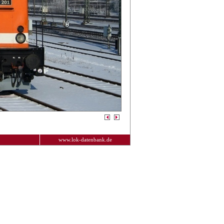
www.lok-datenbank.de