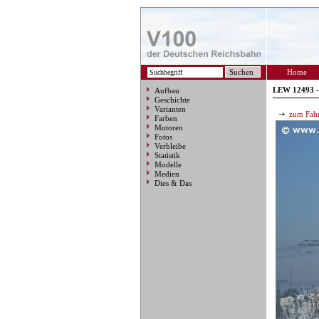
Home
LEW 12493 
Aufbau
Geschichte
Varianten
zum Fahr
Farben
Motoren
Fotos
Verbleibe
Statistik
Modelle
Medien
Dies & Das