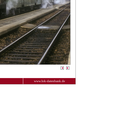
www.lok-datenbank.de