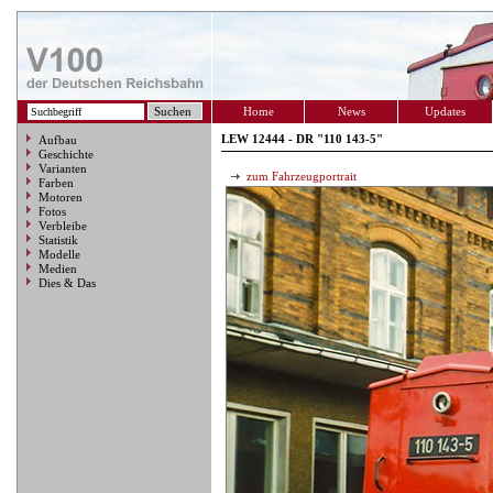
Home
News
Updates
LEW 12444 - DR "110 143-5"
Aufbau
Geschichte
Varianten
zum Fahrzeugportrait
Farben
Motoren
Fotos
Verbleibe
Statistik
Modelle
Medien
Dies & Das