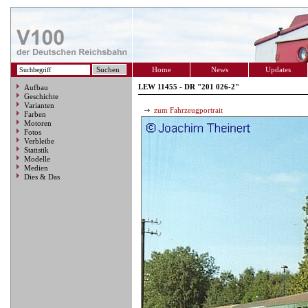
Home
News
Updates
LEW 11455 - DR "201 026-2"
Aufbau
Geschichte
Varianten
zum Fahrzeugportrait
Farben
Motoren
Fotos
Verbleibe
Statistik
Modelle
Medien
Dies & Das