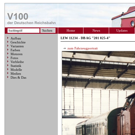
Home
News
Updates
LEW 11234 - DB AG "201 025-4"
Aufbau
Geschichte
Varianten
zum Fahrzeugportrait
Farben
Motoren
Fotos
Verbleibe
Statistik
Modelle
Medien
Dies & Das