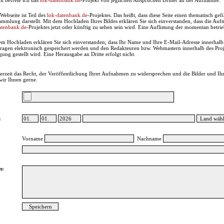
it befreie ich das
lok-datenbank.de
-Projekt von jeglichen Ansprüchen Dritter an der Aufnahme.
Webseite ist Teil des
lok-datenbank.de
-Projektes. Das heißt, dass diese Seite einen thematisch gef
ammlung darstellt. Mit dem Hochladen Ihres Bildes erklären Sie sich einverstanden, dass die A
atenbank.de
-Projektes jetzt oder künftig zu sehen sein wird. Eine Auflistung der momentan betri
em Hochladen erklären Sie sich einverstanden, dass Ihr Name und Ihre E-Mail-Adresse innerhal
ragen elektronisch gespeichert werden und den Redakteuren bzw. Webmastern innerhalb des Proje
ung gestellt wird. Eine Herausgabe an Dritte erfolgt nicht.
erzeit das Recht, der Veröffentlichung Ihrer Aufnahmen zu widersprechen und die Bilder und Ihr
wir Ihnen gerne.
:
Vorname
Nachname
n: