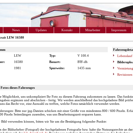
News
Updates
Kontakt
Mitarbeiter
Impressum
trait LEW 16580
amm
Fahrzeugdetai
LEW
Typ:
V 100.4
Lebenslauf
er:
16580
Bauart:
B'B'-dh
Bilderuplo
1981
Spurweite:
1435 mm
Vermietung
Revisionen
 Fotos dieses Fahrzeuges
e Möglichkeit, uns unkompliziert Ihr Foto zu diesem Fahrzeug zukommen zu lassen. Das funktioni
ngaben ergänzen und abschicken - fertig. Wir werden anschließend das hochgeladene Bild prüfen,
uns das Recht vor, eine Auswahl zu treffen, welche Fotos tatsächlich verwendet werden.
derungen: Bitte nur jpg-Dateien schicken mit einer Größe von mindestens 800 / 600 Pixeln. Erfa
00 Pixeln Seitenlängen zusenden, was uns Bearbeitungszeit ersparen kann.
r Bild verwenden können, bitten wir Sie um die Bestätigung folgender Punkte:
in der Bildurheber (Fotograf) der hochgeladenen Fotografie bzw. habe die Nutzungsrechte an de