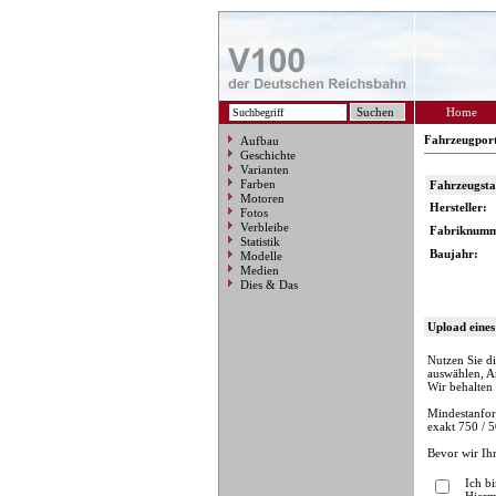
Home
Fahrzeugpor
Aufbau
Geschichte
Varianten
Farben
Fahrzeugst
Motoren
Hersteller:
Fotos
Verbleibe
Fabriknumm
Statistik
Baujahr:
Modelle
Medien
Dies & Das
Upload eines
Nutzen Sie di
auswählen, A
Wir behalten 
Mindestanfor
exakt 750 / 5
Bevor wir Ih
Ich b