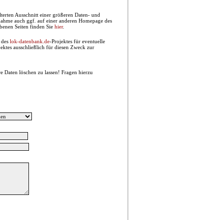
ilterten Ausschnitt einer größeren Daten- und
ufnahme auch ggf. auf einer anderen Homepage des
ebenen Seiten finden Sie
hier
.
b des
lok-datenbank.de
-Projektes für eventuelle
ktes ausschließlich für diesen Zweck zur
e Daten löschen zu lassen! Fragen hierzu