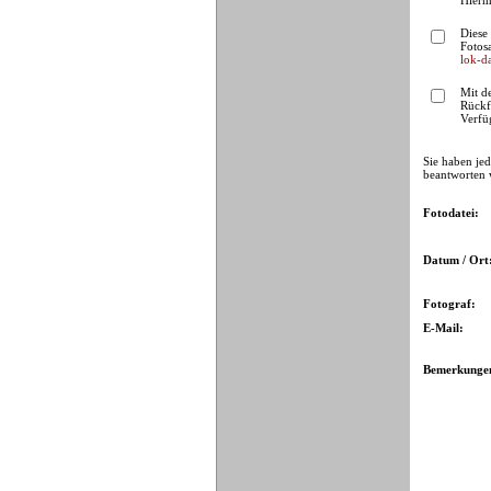
Hierm
Diese 
Fotos
lok-d
Mit d
Rückf
Verfüg
Sie haben jed
beantworten 
Fotodatei:
Datum / Ort
Fotograf:
E-Mail:
Bemerkunge