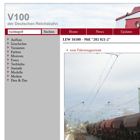
Home
News
Updates
LEW 16580 - NbE "202 021-2"
Aufbau
Geschichte
Varianten
zum Fahrzeugportrait
Farben
Motoren
Fotos
Verbleibe
Statistik
Modelle
Medien
Dies & Das