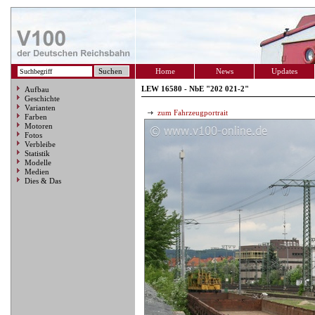
Home
News
Updates
LEW 16580 - NbE "202 021-2"
Aufbau
Geschichte
Varianten
zum Fahrzeugportrait
Farben
Motoren
Fotos
Verbleibe
Statistik
Modelle
Medien
Dies & Das