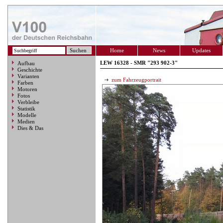
Home
News
Updates
LEW 16328 - SMR "293 902-3"
Aufbau
Geschichte
Varianten
zum Fahrzeugportrait
Farben
Motoren
Fotos
Verbleibe
Statistik
Modelle
Medien
Dies & Das