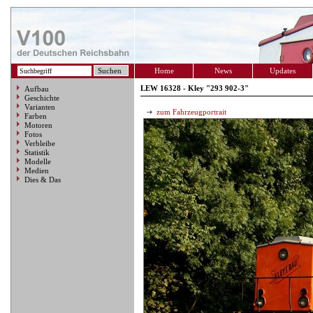
Home
News
Updates
LEW 16328 - Kley "293 902-3"
Aufbau
Geschichte
Varianten
zum Fahrzeugportrait
Farben
Motoren
Fotos
Verbleibe
Statistik
Modelle
Medien
Dies & Das