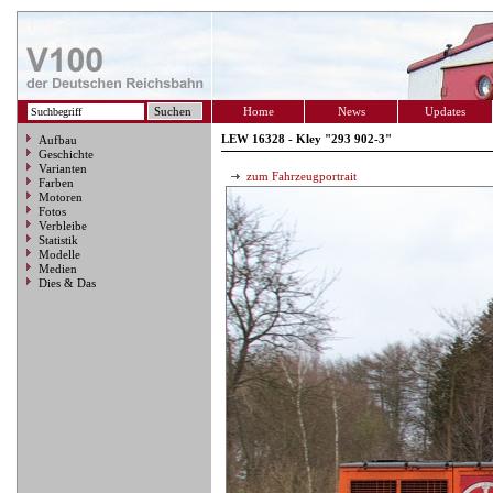
Home
News
Updates
LEW 16328 - Kley "293 902-3"
Aufbau
Geschichte
Varianten
zum Fahrzeugportrait
Farben
Motoren
Fotos
Verbleibe
Statistik
Modelle
Medien
Dies & Das