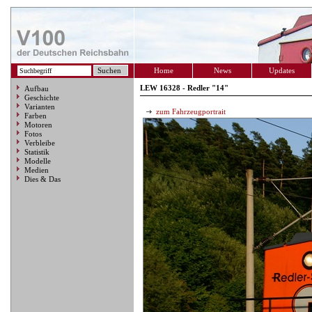
Home
News
Updates
LEW 16328 - Redler "14"
Aufbau
Geschichte
Varianten
zum Fahrzeugportrait
Farben
Motoren
Fotos
Verbleibe
Statistik
Modelle
Medien
Dies & Das