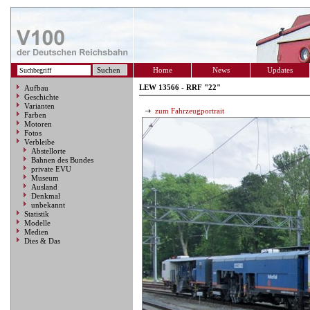
Home
News
Updates
LEW 13566 - RRF "22"
Aufbau
Geschichte
Varianten
zum Fahrzeugportrait
Farben
Motoren
Fotos
Verbleibe
Abstellorte
Bahnen des Bundes
private EVU
Museum
Ausland
Denkmal
unbekannt
Statistik
Modelle
Medien
Dies & Das