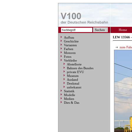
Home
LEW 13566 -
Aufbau
Geschichte
Varianten
zum Fahr
Farben
Motoren
Fotos
Verbleibe
Abstellorte
Bahnen des Bundes
private EVU
Museum
Ausland
Denkmal
unbekannt
Statistik
Modelle
Medien
Dies & Das