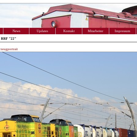
News
Updates
Kontakt
Mitarbeiter
Impressum
 RRF "22"
zeugportrait