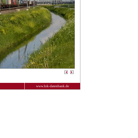
www.lok-datenbank.de