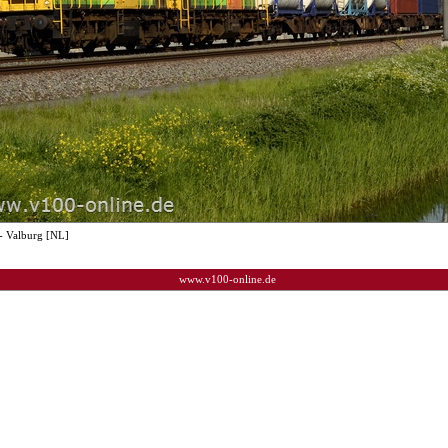
- Valburg [NL]
www.v100-online.de