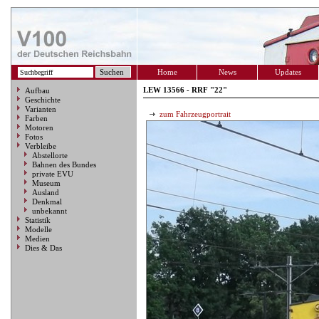
Home
News
Updates
LEW 13566 - RRF "22"
Aufbau
Geschichte
Varianten
zum Fahrzeugportrait
Farben
Motoren
Fotos
Verbleibe
Abstellorte
Bahnen des Bundes
private EVU
Museum
Ausland
Denkmal
unbekannt
Statistik
Modelle
Medien
Dies & Das