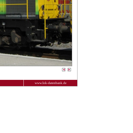
www.lok-datenbank.de