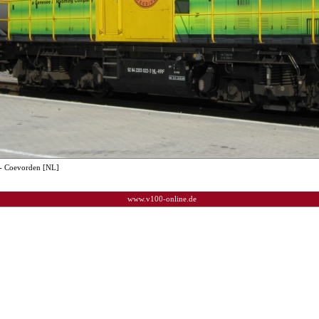
- Coevorden [NL]
www.v100-online.de