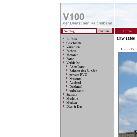
Home
LEW 13566 -
Aufbau
Geschichte
Varianten
zum Fahr
Farben
Motoren
Fotos
Verbleibe
Abstellorte
Bahnen des Bundes
private EVU
Museum
Ausland
Denkmal
unbekannt
Statistik
Modelle
Medien
Dies & Das