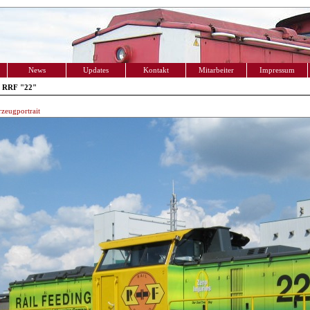
News
Updates
Kontakt
Mitarbeiter
Impressum
 RRF "22"
zeugportrait