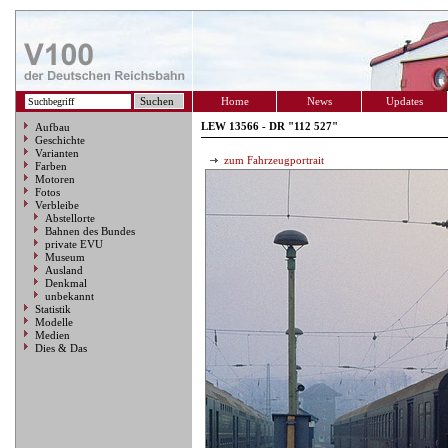
Home
News
Updates
LEW 13566 - DR "112 527"
Aufbau
Geschichte
Varianten
zum Fahrzeugportrait
Farben
Motoren
Fotos
Verbleibe
Abstellorte
Bahnen des Bundes
private EVU
Museum
Ausland
Denkmal
unbekannt
Statistik
Modelle
Medien
Dies & Das