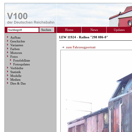
Home
News
Updates
LEW 11924 - Railion "298 086-0"
Aufbau
Geschichte
Varianten
zum Fahrzeugportrait
Farben
Motoren
Fotos
Fotofehlliste
Fotoupdates
Verbleibe
Statistik
Modelle
Medien
Dies & Das