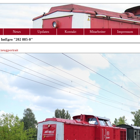
News
Updates
Kontakt
Mitarbeiter
Impressum
 IntEgro "202 885-0"
zeugportrait