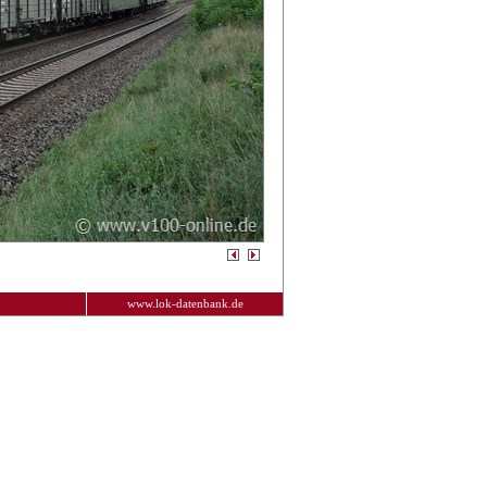
www.lok-datenbank.de