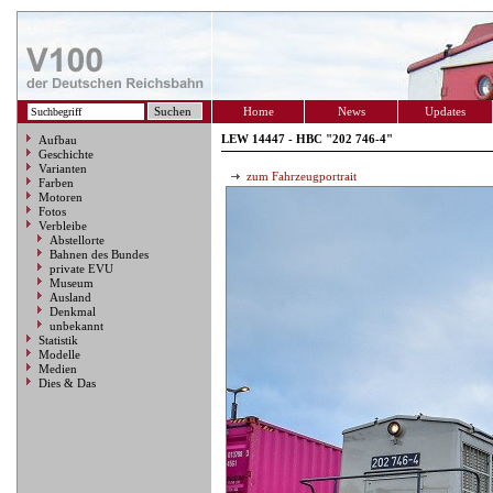
Home
News
Updates
LEW 14447 - HBC "202 746-4"
Aufbau
Geschichte
Varianten
zum Fahrzeugportrait
Farben
Motoren
Fotos
Verbleibe
Abstellorte
Bahnen des Bundes
private EVU
Museum
Ausland
Denkmal
unbekannt
Statistik
Modelle
Medien
Dies & Das