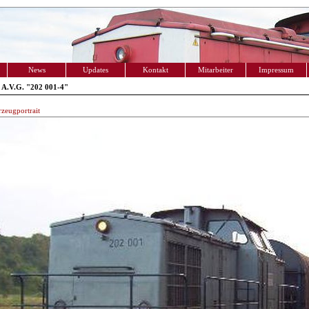
News
Updates
Kontakt
Mitarbeiter
Impressum
 A.V.G. "202 001-4"
zeugportrait