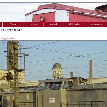
News
Updates
Kontakt
Mitarbeiter
Impressum
 RAR "202 001-4"
zeugportrait