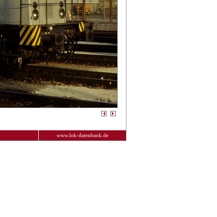
www.lok-datenbank.de