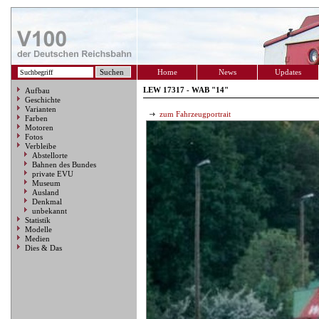
Home
News
Updates
LEW 17317 - WAB "14"
Aufbau
Geschichte
Varianten
zum Fahrzeugportrait
Farben
Motoren
Fotos
Verbleibe
Abstellorte
Bahnen des Bundes
private EVU
Museum
Ausland
Denkmal
unbekannt
Statistik
Modelle
Medien
Dies & Das