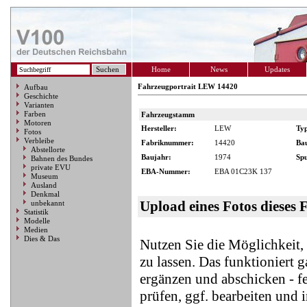
Home
News
Updates
Fahrzeugportrait LEW 14420
Aufbau
Geschichte
Varianten
Farben
Fahrzeugstamm
Motoren
Hersteller:
LEW
Ty
Fotos
Verbleibe
Fabriknummer:
14420
Ba
Abstellorte
Baujahr:
1974
Spu
Bahnen des Bundes
private EVU
EBA-Nummer:
EBA 01C23K 137
Museum
Ausland
Denkmal
Upload eines Fotos dieses 
unbekannt
Statistik
Modelle
Medien
Dies & Das
Nutzen Sie die Möglichkeit
zu lassen. Das funktioniert 
ergänzen und abschicken - f
prüfen, ggf. bearbeiten und 