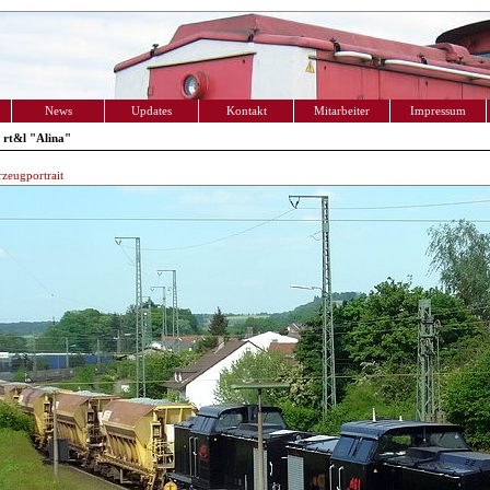
News
Updates
Kontakt
Mitarbeiter
Impressum
rt&l "Alina"
zeugportrait