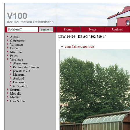
Home
News
Updates
LEW 14420 - DB AG "202 719-1"
Aufbau
Geschichte
Varianten
zum Fahrzeugportrait
Farben
Motoren
Fotos
Verbleibe
Abstellorte
Bahnen des Bundes
private EVU
Museum
Ausland
Denkmal
unbekannt
Statistik
Modelle
Medien
Dies & Das