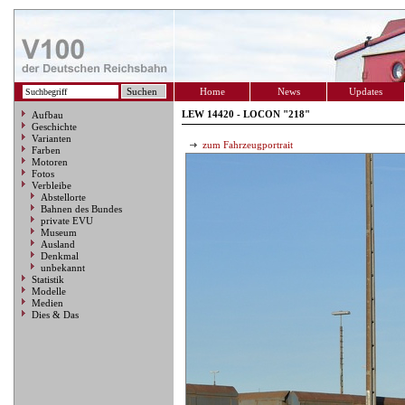
Home
News
Updates
LEW 14420 - LOCON "218"
Aufbau
Geschichte
Varianten
zum Fahrzeugportrait
Farben
Motoren
Fotos
Verbleibe
Abstellorte
Bahnen des Bundes
private EVU
Museum
Ausland
Denkmal
unbekannt
Statistik
Modelle
Medien
Dies & Das