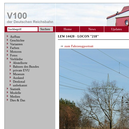
Home
News
Updates
LEW 14420 - LOCON "218"
Aufbau
Geschichte
Varianten
zum Fahrzeugportrait
Farben
Motoren
Fotos
Verbleibe
Abstellorte
Bahnen des Bundes
private EVU
Museum
Ausland
Denkmal
unbekannt
Statistik
Modelle
Medien
Dies & Das