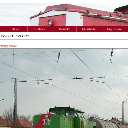
News
Updates
Kontakt
Mitarbeiter
Impressum
2550 - ITL "293.02"
zeugportrait