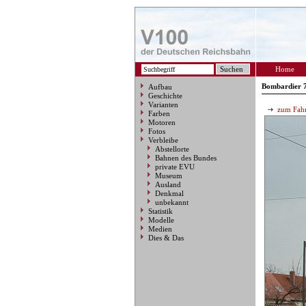
Home
Bombardier 7
Aufbau
Geschichte
Varianten
zum Fahr
Farben
Motoren
Fotos
Verbleibe
Abstellorte
Bahnen des Bundes
private EVU
Museum
Ausland
Denkmal
unbekannt
Statistik
Modelle
Medien
Dies & Das