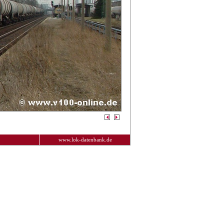
www.lok-datenbank.de