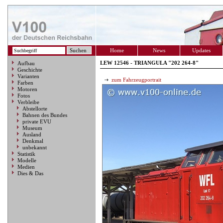
Home
News
Updates
LEW 12546 - TRIANGULA "202 264-8"
Aufbau
Geschichte
Varianten
zum Fahrzeugportrait
Farben
Motoren
Fotos
Verbleibe
Abstellorte
Bahnen des Bundes
private EVU
Museum
Ausland
Denkmal
unbekannt
Statistik
Modelle
Medien
Dies & Das