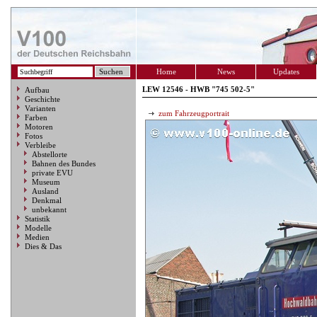
Home
News
Updates
LEW 12546 - HWB "745 502-5"
Aufbau
Geschichte
Varianten
zum Fahrzeugportrait
Farben
Motoren
Fotos
Verbleibe
Abstellorte
Bahnen des Bundes
private EVU
Museum
Ausland
Denkmal
unbekannt
Statistik
Modelle
Medien
Dies & Das