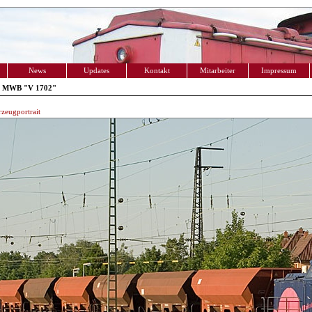
News
Updates
Kontakt
Mitarbeiter
Impressum
- MWB "V 1702"
zeugportrait