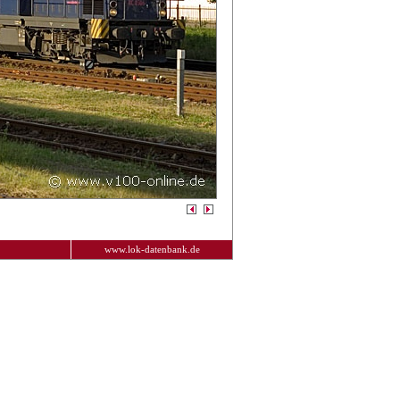
www.lok-datenbank.de