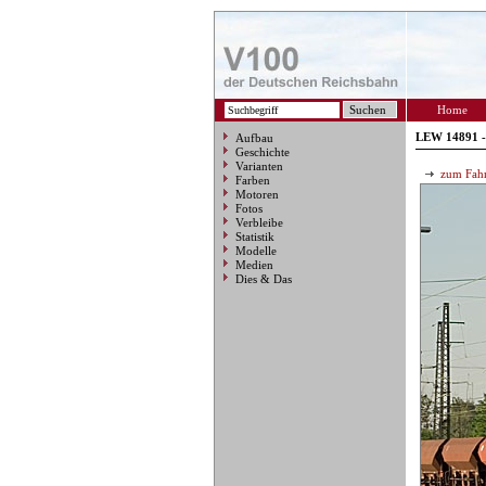
Home
LEW 14891 
Aufbau
Geschichte
Varianten
zum Fahr
Farben
Motoren
Fotos
Verbleibe
Statistik
Modelle
Medien
Dies & Das