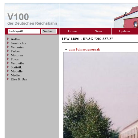
Home
News
Updates
LEW 14891 - DB AG "202 827-2"
Aufbau
Geschichte
Varianten
zum Fahrzeugportrait
Farben
Motoren
Fotos
Verbleibe
Statistik
Modelle
Medien
Dies & Das