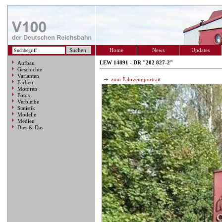
Home
News
Updates
LEW 14891 - DR "202 827-2"
Aufbau
Geschichte
Varianten
zum Fahrzeugportrait
Farben
Motoren
Fotos
Verbleibe
Statistik
Modelle
Medien
Dies & Das