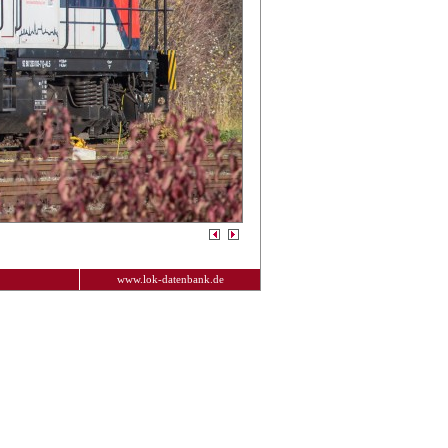
www.lok-datenbank.de