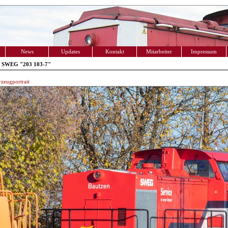
News
Updates
Kontakt
Mitarbeiter
Impressum
 SWEG "203 103-7"
zeugportrait