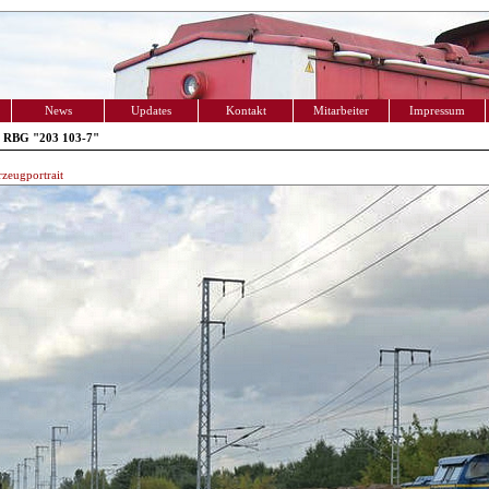
News
Updates
Kontakt
Mitarbeiter
Impressum
 RBG "203 103-7"
zeugportrait