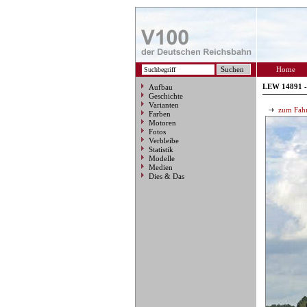
Home
LEW 14891 -
Aufbau
Geschichte
Varianten
zum Fahr
Farben
Motoren
Fotos
Verbleibe
Statistik
Modelle
Medien
Dies & Das