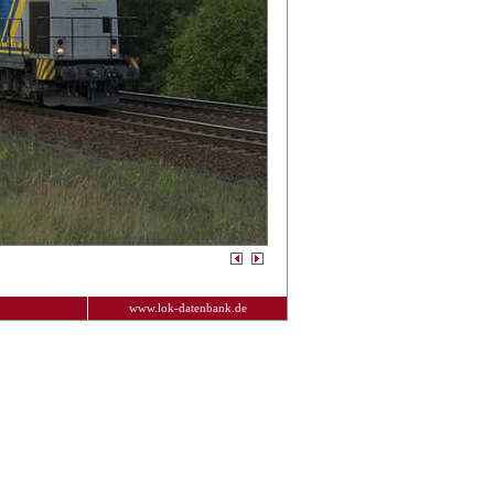
www.lok-datenbank.de