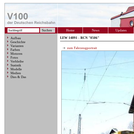
Home
News
Updates
LEW 14891 - RCN "0506"
Aufbau
Geschichte
Varianten
zum Fahrzeugportrait
Farben
Motoren
Fotos
Verbleibe
Statistik
Modelle
Medien
Dies & Das