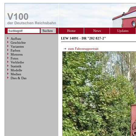
Home
News
Updates
LEW 14891 - DR "202 827-2"
Aufbau
Geschichte
Varianten
zum Fahrzeugportrait
Farben
Motoren
Fotos
Verbleibe
Statistik
Modelle
Medien
Dies & Das