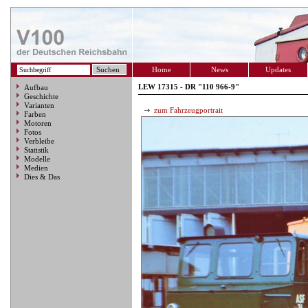
Home
News
Updates
LEW 17315 - DR "110 966-9"
Aufbau
Geschichte
Varianten
zum Fahrzeugportrait
Farben
Motoren
Fotos
Verbleibe
Statistik
Modelle
Medien
Dies & Das