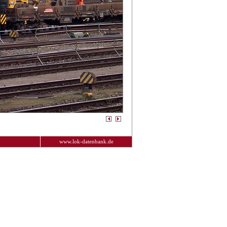
www.lok-datenbank.de