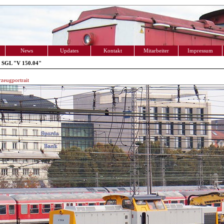
News
Updates
Kontakt
Mitarbeiter
Impressum
 SGL "V 150.04"
zeugportrait