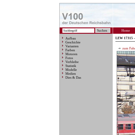
Home
LEW 17315 -
Aufbau
Geschichte
Varianten
zum Fahr
Farben
Motoren
Fotos
Verbleibe
Statistik
Modelle
Medien
Dies & Das