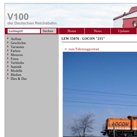
Home
News
Updates
LEW 15076 - LOCON "215"
Aufbau
Geschichte
Varianten
zum Fahrzeugportrait
Farben
Motoren
Fotos
Verbleibe
Statistik
Modelle
Medien
Dies & Das