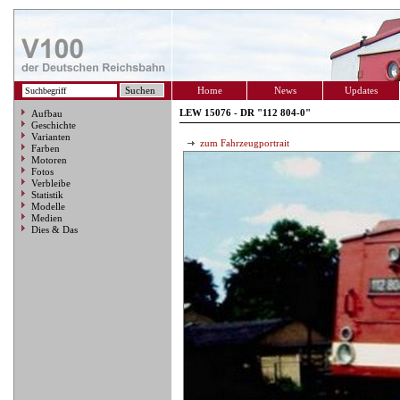
Home
News
Updates
LEW 15076 - DR "112 804-0"
Aufbau
Geschichte
Varianten
zum Fahrzeugportrait
Farben
Motoren
Fotos
Verbleibe
Statistik
Modelle
Medien
Dies & Das