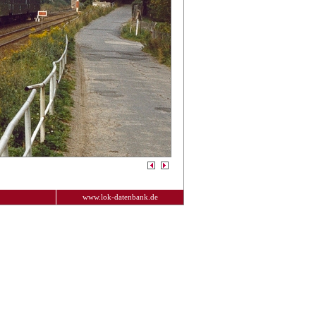
www.lok-datenbank.de