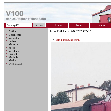
Home
News
Updates
LEW 13501 - DB AG "202 462-8"
Aufbau
Geschichte
Varianten
zum Fahrzeugportrait
Farben
Motoren
Fotos
Verbleibe
Statistik
Modelle
Medien
Dies & Das