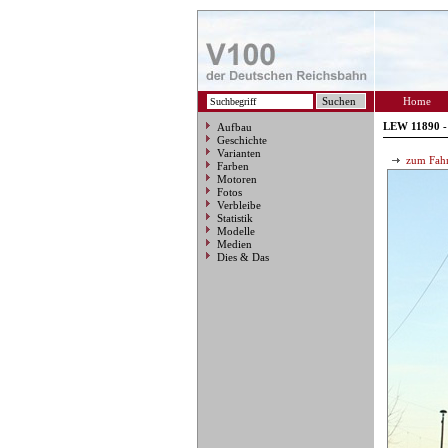
Home
LEW 11890 
Aufbau
Geschichte
Varianten
zum Fahr
Farben
Motoren
Fotos
Verbleibe
Statistik
Modelle
Medien
Dies & Das