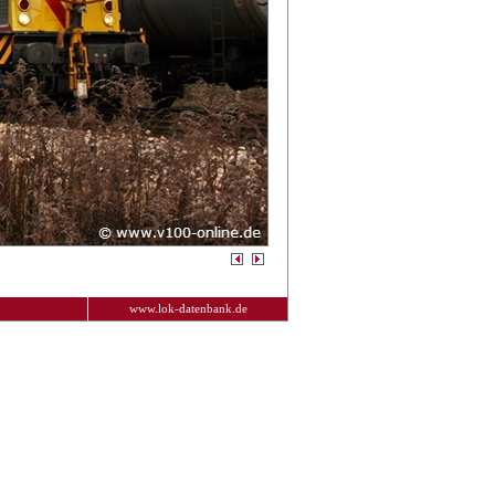
www.lok-datenbank.de