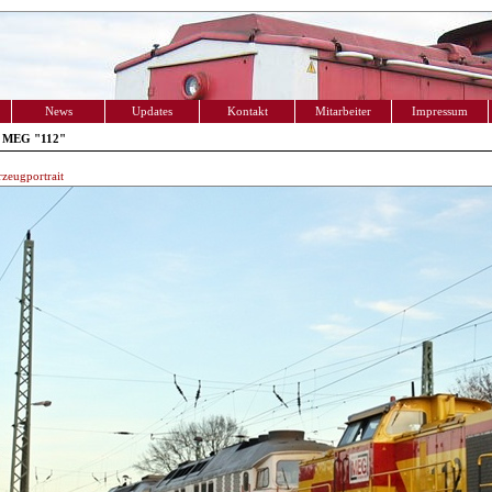
News
Updates
Kontakt
Mitarbeiter
Impressum
- MEG "112"
zeugportrait