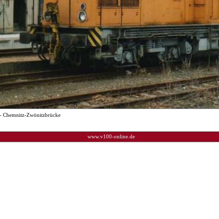
- Chemnitz-Zwönitzbrücke
www.v100-online.de