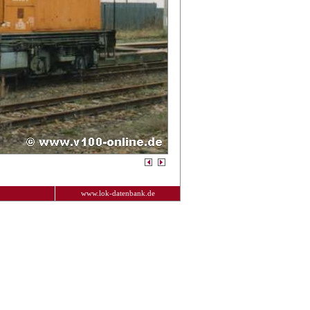
www.lok-datenbank.de