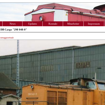
News
Updates
Kontakt
Mitarbeiter
Impressum
 DB Cargo "298 048-0"
zeugportrait